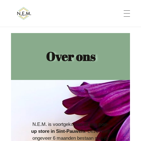
N.E.M. Tielrode
Nothing Else Matters
Over ons
N.E.M. is voortgekomen uit een
pop-
up store in Sint-Pauwels
. Deze heeft
ongeveer 6 maanden bestaan met de