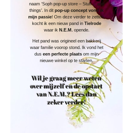
naam
‘Soph pop-up store – Stuff… and
things’.
In dit
pop-up concept vond ik
mijn passie
! Om deze verder te zetten,
kocht ik een nieuw pand in
Tielrode
waar ik
N.E.M.
opende
.
Het pand was origineel een
bakkerij
waar familie voorop stond
. Ik vond het
dus
een perfecte plaats
om mijn
nieuwe winkel op te starten.
Wil je graag meer weten
over mijzelf en de opstart
van N.E.M.? Lees dan
zeker verder!